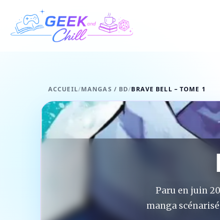
Aller au contenu
ACCUEIL
/
MANGAS / BD
/
BRAVE BELL – TOME 1
Paru en juin 2
manga scénarisé p