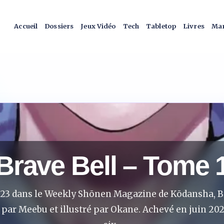
Accueil
Dossiers
Jeux Vidéo
Tech
Tabletop
Livres
Man
Brave Bell – Tome 
023 dans le Weekly Shōnen Magazine de Kōdansha, Br
ar Meebu et illustré par Okane. Achevé en juin 202