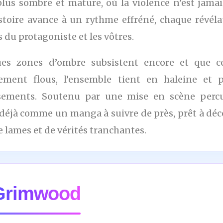
plus sombre et mature, où la violence n’est jamai
istoire avance à un rythme effréné, chaque révél
 du protagoniste et les vôtres.
ues zones d’ombre subsistent encore et que ce
rement flous, l’ensemble tient en haleine e
sements. Soutenu par une mise en scène percuta
déjà comme un manga à suivre de près, prêt à déco
e lames et de vérités tranchantes.
 Grimwood