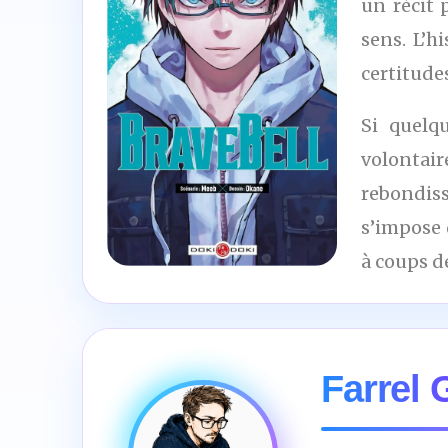
un récit 
sens. L’h
certitudes
Si quelq
volontai
rebondis
s’impose 
à coups d
8
/10
Farrel