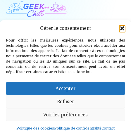
Geek and Chill
Gérer le consentement
Pour offrir les meilleures expériences, nous utilisons des
Jeux Vidéo
Tech
Tabletop
Livres
technologies telles que les cookies pour stocker et/ou accéder aux
informations des appareils. Le fait de consentir à ces technologies
Mangas / BD
TV
Goodies
Kids
nous permettra de traiter des données telles que le comportement
de navigation ou les ID uniques sur ce site. Le fait de ne pas
consentir ou de retirer son consentement peut avoir un effet
Wargames
négatif sur certaines caractéristiques et fonctions.
© 2026 Geek and Chill
info@geekandchill.com
Accepter
Refuser
Voir les préférences
Mentions légales
Confidentialité
Cookies
Contact
À propos
Politique des cookies
Politique de confidentialité
Contact