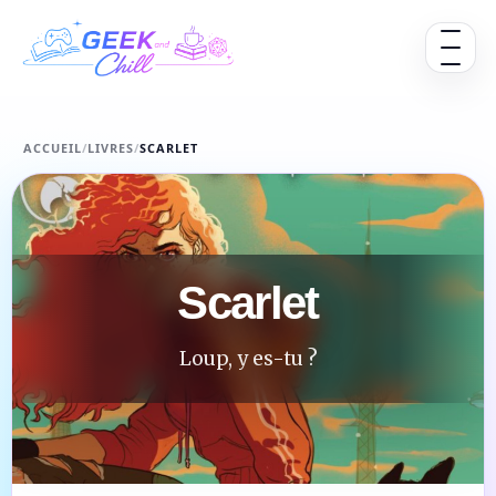
Aller au contenu
Ouvrir 
ACCUEIL
/
LIVRES
/
SCARLET
Scarlet
Loup, y es-tu ?