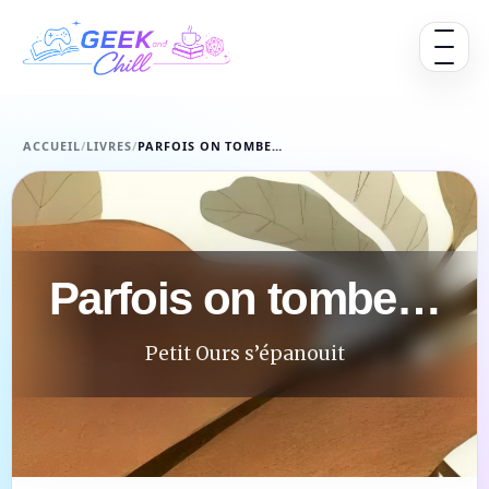
Aller au contenu
Ouvrir 
ACCUEIL
/
LIVRES
/
PARFOIS ON TOMBE…
Parfois on tombe…
Petit Ours s’épanouit