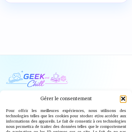
Geek and Chill
Gérer le consentement
Pour offrir les meilleures expériences, nous utilisons des
Jeux Vidéo
Tech
Tabletop
Livres
technologies telles que les cookies pour stocker et/ou accéder aux
informations des appareils. Le fait de consentir à ces technologies
Mangas / BD
TV
Goodies
Kids
nous permettra de traiter des données telles que le comportement
de navigation ou les ID uniques sur ce site. Le fait de ne pas