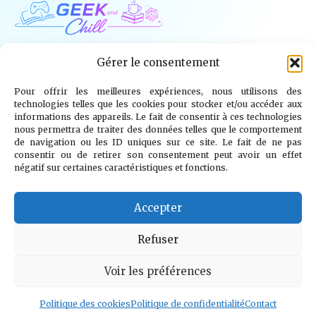
Geek and Chill
Gérer le consentement
Pour offrir les meilleures expériences, nous utilisons des
Jeux Vidéo
Tech
Tabletop
Livres
technologies telles que les cookies pour stocker et/ou accéder aux
informations des appareils. Le fait de consentir à ces technologies
Mangas / BD
TV
Goodies
Kids
nous permettra de traiter des données telles que le comportement
de navigation ou les ID uniques sur ce site. Le fait de ne pas
consentir ou de retirer son consentement peut avoir un effet
Wargames
négatif sur certaines caractéristiques et fonctions.
© 2026 Geek and Chill
info@geekandchill.com
Accepter
Refuser
Voir les préférences
Mentions légales
Confidentialité
Cookies
Contact
À propos
Politique des cookies
Politique de confidentialité
Contact