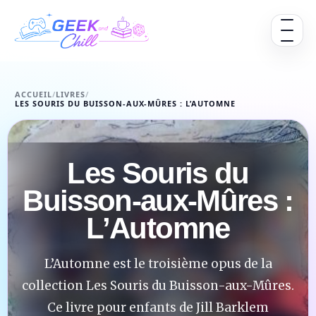
Aller au contenu
Ouvrir 
ACCUEIL
/
LIVRES
/
LES SOURIS DU BUISSON-AUX-MÛRES : L’AUTOMNE
Les Souris du
Buisson-aux-Mûres :
L’Automne
L’Automne est le troisième opus de la
collection Les Souris du Buisson-aux-Mûres.
Ce livre pour enfants de Jill Barklem