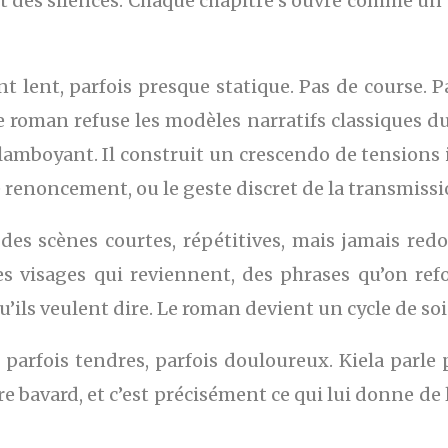
t des silences. Chaque chapitre s’ouvre comme un t
 lent, parfois presque statique. Pas de course. 
Le roman refuse les modèles narratifs classiques du
 flamboyant. Il construit un crescendo de tensions 
le renoncement, ou le geste discret de la transmissi
: des scènes courtes, répétitives, mais jamais r
es visages qui reviennent, des phrases qu’on ref
ils veulent dire. Le roman devient un cycle de soin
, parfois tendres, parfois douloureux. Kiela parle
e bavard, et c’est précisément ce qui lui donne de la c