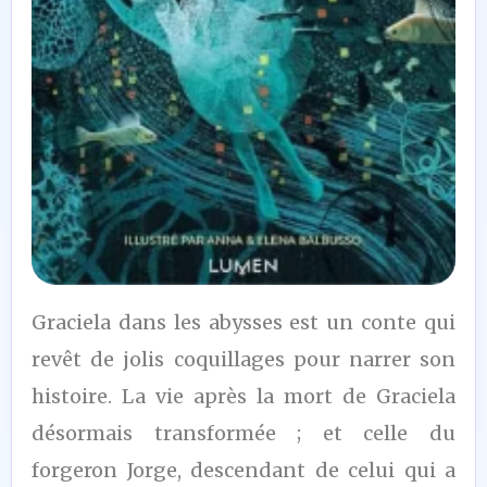
7
Graciela dans les abysses est un conte qui
/10
revêt de jolis coquillages pour narrer son
histoire. La vie après la mort de Graciela
désormais transformée ; et celle du
forgeron Jorge, descendant de celui qui a