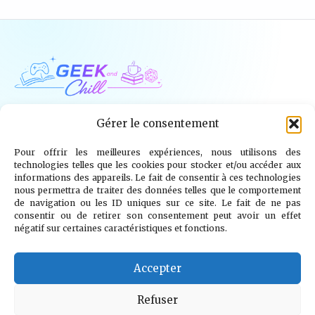
Geek and Chill
Gérer le consentement
Pour offrir les meilleures expériences, nous utilisons des
Jeux Vidéo
Tech
Tabletop
Livres
technologies telles que les cookies pour stocker et/ou accéder aux
informations des appareils. Le fait de consentir à ces technologies
Mangas / BD
TV
Goodies
Kids
nous permettra de traiter des données telles que le comportement
de navigation ou les ID uniques sur ce site. Le fait de ne pas
consentir ou de retirer son consentement peut avoir un effet
Wargames
négatif sur certaines caractéristiques et fonctions.
© 2026 Geek and Chill
info@geekandchill.com
Accepter
Refuser