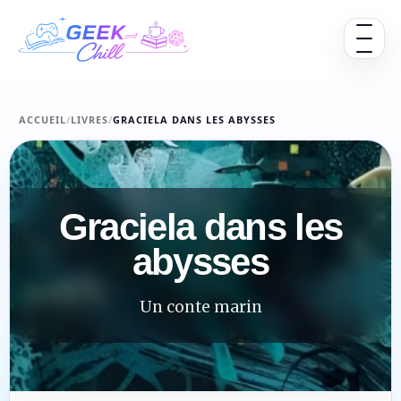
Aller au contenu
Ouvrir 
ACCUEIL
/
LIVRES
/
GRACIELA DANS LES ABYSSES
Graciela dans les
abysses
Un conte marin