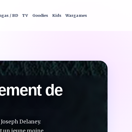
gas / BD
TV
Goodies
Kids
Wargames
vement de
é Joseph Delaney.
st un jeune moine