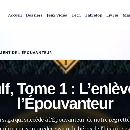
Accueil
Dossiers
Jeux Vidéo
Tech
Tabletop
Livres
Man
EMENT DE L’ÉPOUVANTEUR
lf, Tome 1 : L’enlè
l’Épouvanteur
a saga qui succède à l’Épouvanteur, de notre regrett
mbre que son prédécesseur, le héros de l’histoire e