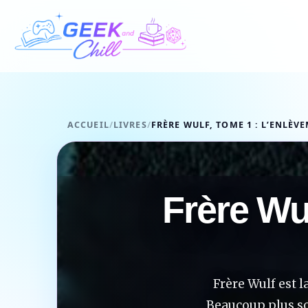
Aller au contenu
ACCUEIL
/
LIVRES
/
FRÈRE WULF, TOME 1 : L’ENLÈV
Frère Wu
Frère Wulf est l
Beaucoup plus so