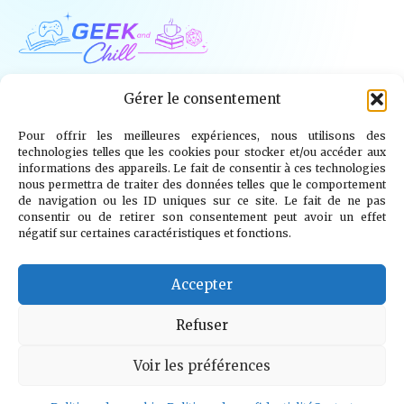
Geek and Chill
Gérer le consentement
Pour offrir les meilleures expériences, nous utilisons des
Jeux Vidéo
Tech
Tabletop
Livres
technologies telles que les cookies pour stocker et/ou accéder aux
informations des appareils. Le fait de consentir à ces technologies
Mangas / BD
TV
Goodies
Kids
nous permettra de traiter des données telles que le comportement
de navigation ou les ID uniques sur ce site. Le fait de ne pas
consentir ou de retirer son consentement peut avoir un effet
Wargames
négatif sur certaines caractéristiques et fonctions.
© 2026 Geek and Chill
info@geekandchill.com
Accepter
Refuser
Voir les préférences
Mentions légales
Confidentialité
Cookies
Contact
À propos