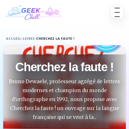
Aller au contenu
Ouvrir 
ACCUEIL
/
LIVRES
/
CHERCHEZ LA FAUTE !
Cherchez la faute !
Bruno Dewaele, professeur agrégé de lettres
modernes et champion du monde
d'orthographe en 1992, nous propose avec
Cherchez la faute ! un ouvrage sur la langue
française qui se veut à la...