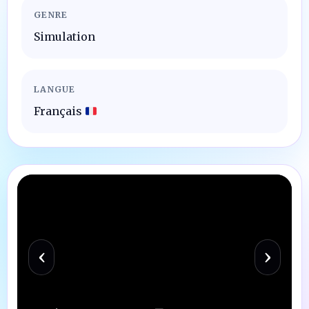
GENRE
Simulation
LANGUE
Français
‹
›