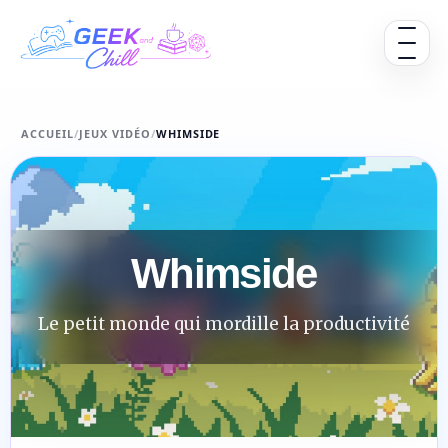
Aller au contenu
Ouvrir 
ACCUEIL
/
JEUX VIDÉO
/
WHIMSIDE
Whimside
Le petit monde qui mordille la productivité