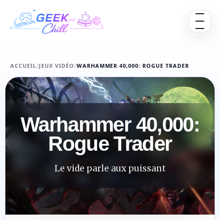
Aller au contenu
Ouvrir 
ACCUEIL
/
JEUX VIDÉO
/
WARHAMMER 40,000: ROGUE TRADER
Warhammer 40,000:
Rogue Trader
Le vide parle aux puissant