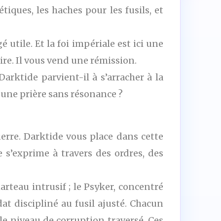
tiques, les haches pour les fusils, et
é utile. Et la foi impériale est ici une
re. Il vous vend une rémission.
Darktide parvient-il à s’arracher à la
 une prière sans résonance ?
uerre. Darktide vous place dans cette
e s’exprime à travers des ordres, des
rteau intrusif ; le Psyker, concentré
dat discipliné au fusil ajusté. Chacun
le niveau de corruption traversé. Ces