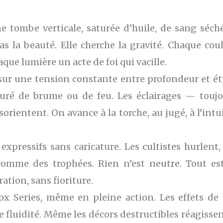
ne tombe verticale, saturée d’huile, de sang séch
as la beauté. Elle cherche la gravité. Chaque cou
aque lumière un acte de foi qui vacille.
ur une tension constante entre profondeur et étr
aturé de brume ou de feu. Les éclairages — touj
orientent. On avance à la torche, au jugé, à l’intuit
 expressifs sans caricature. Les cultistes hurlent
omme des trophées. Rien n’est neutre. Tout est
tion, sans fioriture.
 Series, même en pleine action. Les effets de pa
 fluidité. Même les décors destructibles réagissent