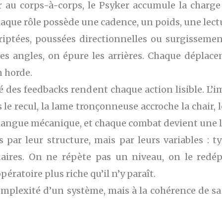
 au corps-à-corps, le Psyker accumule la charge 
aque rôle possède une cadence, un poids, une lectu
iptées, poussées directionnelles ou surgissement
 les angles, on épure les arrières. Chaque déplac
 horde.
té des feedbacks rendent chaque action lisible. L’
s le recul, la lame tronçonneuse accroche la chair,
langue mécanique, et chaque combat devient une le
 par leur structure, mais par leurs variables : 
aires. On ne répète pas un niveau, on le redépl
ératoire plus riche qu’il n’y paraît.
mplexité d’un système, mais à la cohérence de sa l