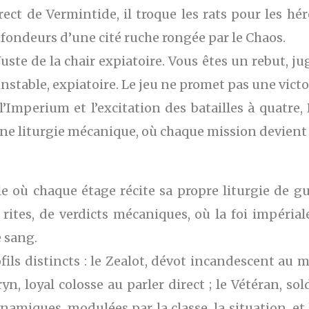
rect de Vermintide, il troque les rats pour les héré
fondeurs d’une cité ruche rongée par le Chaos.
uste de la chair expiatoire. Vous êtes un rebut, jug
table, expiatoire. Le jeu ne promet pas une victoi
l’Imperium et l’excitation des batailles à quatre, 
une liturgie mécanique, où chaque mission devient
le où chaque étage récite sa propre liturgie de g
 rites, de verdicts mécaniques, où la foi impérial
e sang.
ils distincts : le Zealot, dévot incandescent au ma
yn, loyal colosse au parler direct ; le Vétéran, sol
amiques, modulées par la classe, la situation, et 