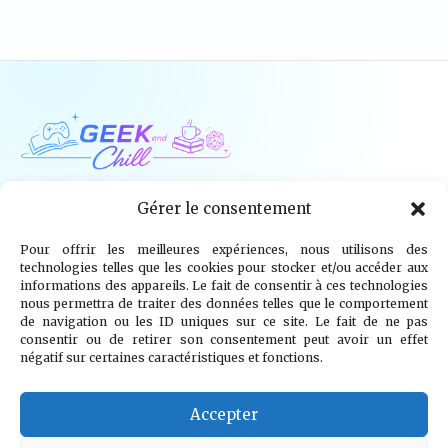
Geek and Chill
Gérer le consentement
Pour offrir les meilleures expériences, nous utilisons des
Jeux Vidéo
Tech
Tabletop
Livres
technologies telles que les cookies pour stocker et/ou accéder aux
informations des appareils. Le fait de consentir à ces technologies
Mangas / BD
TV
Goodies
Kids
nous permettra de traiter des données telles que le comportement
de navigation ou les ID uniques sur ce site. Le fait de ne pas
consentir ou de retirer son consentement peut avoir un effet
Wargames
négatif sur certaines caractéristiques et fonctions.
© 2026 Geek and Chill
info@geekandchill.com
Accepter