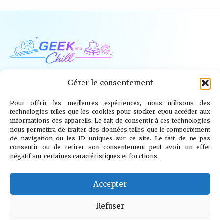
Geek and Chill
Gérer le consentement
Pour offrir les meilleures expériences, nous utilisons des
Jeux Vidéo
Tech
Tabletop
Livres
technologies telles que les cookies pour stocker et/ou accéder aux
informations des appareils. Le fait de consentir à ces technologies
Mangas / BD
TV
Goodies
Kids
nous permettra de traiter des données telles que le comportement
de navigation ou les ID uniques sur ce site. Le fait de ne pas
consentir ou de retirer son consentement peut avoir un effet
Wargames
négatif sur certaines caractéristiques et fonctions.
© 2026 Geek and Chill
info@geekandchill.com
Accepter
Refuser