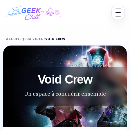
Aller au contenu
Ouvrir 
ACCUEIL
/
JEUX VIDÉO
/
VOID CREW
Void Crew
Un espace à conquérir ensemble