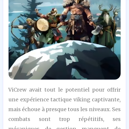
3
ViCrew avait tout le potentiel pour offrir
/10
une expérience tactique viking captivante,
mais échoue à presque tous les niveaux. Ses
combats sont trop répétitifs, ses
mécaniques de gestion manquent de