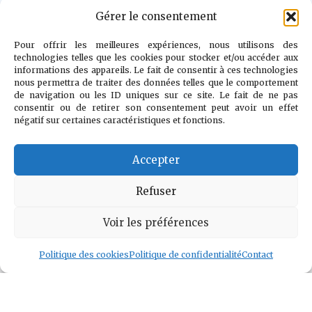
Gérer le consentement
"Il n’y a pas
d’ennemi. Le
Pour offrir les meilleures expériences, nous utilisons des
technologies telles que les cookies pour stocker et/ou accéder aux
véritable combat
informations des appareils. Le fait de consentir à ces technologies
nous permettra de traiter des données telles que le comportement
est contre le
de navigation ou les ID uniques sur ce site. Le fait de ne pas
doute, la peur et
consentir ou de retirer son consentement peut avoir un effet
négatif sur certaines caractéristiques et fonctions.
le désespoir."
Accepter
Voir l auteur
»
Refuser
Voir les préférences
Politique des cookies
Politique de confidentialité
Contact