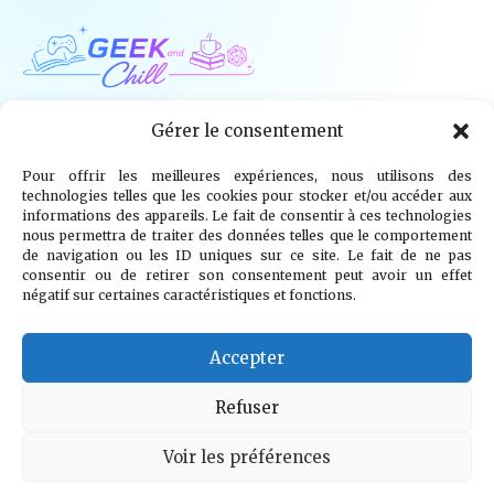
Geek and Chill
Gérer le consentement
Pour offrir les meilleures expériences, nous utilisons des
Jeux Vidéo
Tech
Tabletop
Livres
technologies telles que les cookies pour stocker et/ou accéder aux
informations des appareils. Le fait de consentir à ces technologies
Mangas / BD
TV
Goodies
Kids
nous permettra de traiter des données telles que le comportement
de navigation ou les ID uniques sur ce site. Le fait de ne pas
consentir ou de retirer son consentement peut avoir un effet
Wargames
négatif sur certaines caractéristiques et fonctions.
© 2026 Geek and Chill
info@geekandchill.com
Accepter
Refuser
Voir les préférences
Mentions légales
Confidentialité
Cookies