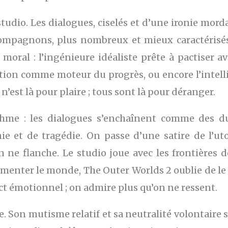
 studio. Les dialogues, ciselés et d’une ironie mor
ompagnons, plus nombreux et mieux caractérisés
ral : l’ingénieure idéaliste prête à pactiser ave
tion comme moteur du progrès, ou encore l’intellig
est là pour plaire ; tous sont là pour déranger.
hme : les dialogues s’enchaînent comme des duel
ie et de tragédie. On passe d’une satire de l’uto
ne flanche. Le studio joue avec les frontières de 
mmenter le monde, The Outer Worlds 2 oublie de le f
t émotionnel ; on admire plus qu’on ne ressent.
e. Son mutisme relatif et sa neutralité volontaire 