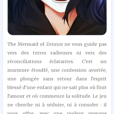
7
The Mermaid of Zennor ne vous guide pas
/10
vers des terres radieuses ni vers des
réconciliations éclatantes. C’est un
murmure étouffé, une confession avortée,
une plongée sans retour dans l’esprit
blessé d’une enfant qui ne sait plus où finit
l’amour et où commence la solitude. Le jeu
ne cherche ni à séduire, ni à consoler : il
vous offre, avec une pudeur presque