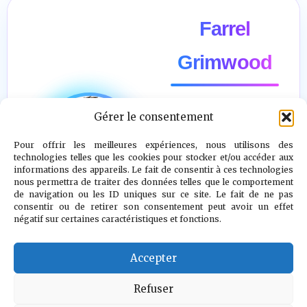
Farrel
Grimwood
Gérer le consentement
"Il n’y a pas
d’ennemi. Le
Pour offrir les meilleures expériences, nous utilisons des
technologies telles que les cookies pour stocker et/ou accéder aux
véritable combat
informations des appareils. Le fait de consentir à ces technologies
nous permettra de traiter des données telles que le comportement
est contre le
de navigation ou les ID uniques sur ce site. Le fait de ne pas
doute, la peur et
consentir ou de retirer son consentement peut avoir un effet
négatif sur certaines caractéristiques et fonctions.
le désespoir."
Accepter
Voir l auteur
»
Refuser