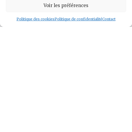
Voir les préférences
Politique des cookies
Politique de confidentialité
Contact
Geek and Chill
Jeux Vidéo
Tech
Tabletop
Livres
Mangas / BD
TV
Goodies
Kids
Wargames