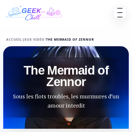
Aller au contenu
Ouvrir 
ACCUEIL
/
JEUX VIDÉO
/
THE MERMAID OF ZENNOR
The Mermaid of
Zennor
Sous les flots troubles, les murmures d’un
amour interdit