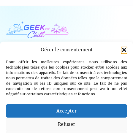
Geek and Chill
Gérer le consentement
Pour offrir les meilleures expériences, nous utilisons des
Jeux Vidéo
Tech
Tabletop
Livres
technologies telles que les cookies pour stocker et/ou accéder aux
informations des appareils. Le fait de consentir à ces technologies
Mangas / BD
TV
Goodies
Kids
nous permettra de traiter des données telles que le comportement
de navigation ou les ID uniques sur ce site. Le fait de ne pas
consentir ou de retirer son consentement peut avoir un effet
Wargames
négatif sur certaines caractéristiques et fonctions.
© 2026 Geek and Chill
info@geekandchill.com
Accepter
Refuser