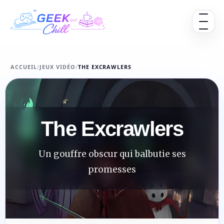
Aller au contenu
Ouvrir 
ACCUEIL
/
JEUX VIDÉO
/
THE EXCRAWLERS
The Excrawlers
Un gouffre obscur qui balbutie ses
promesses