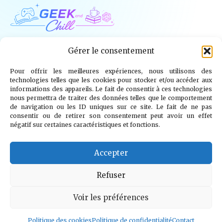
Geek and Chill
Gérer le consentement
Pour offrir les meilleures expériences, nous utilisons des
Jeux Vidéo
Tech
Tabletop
Livres
technologies telles que les cookies pour stocker et/ou accéder aux
informations des appareils. Le fait de consentir à ces technologies
Mangas / BD
TV
Goodies
Kids
nous permettra de traiter des données telles que le comportement
de navigation ou les ID uniques sur ce site. Le fait de ne pas
consentir ou de retirer son consentement peut avoir un effet
Wargames
négatif sur certaines caractéristiques et fonctions.
© 2026 Geek and Chill
info@geekandchill.com
Accepter
Refuser
Voir les préférences
Mentions légales
Confidentialité
Cookies
Contact
À propos
Politique des cookies
Politique de confidentialité
Contact