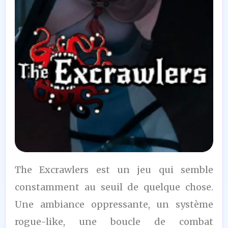
4
The Excrawlers est un jeu qui semble
/10
constamment au seuil de quelque chose.
Une ambiance oppressante, un système
rogue-like, une boucle de combat