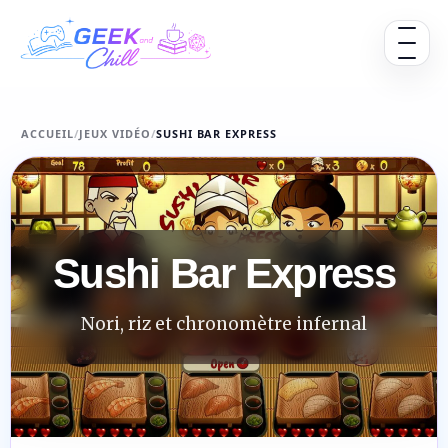
Aller au contenu
Ouvrir 
ACCUEIL
/
JEUX VIDÉO
/
SUSHI BAR EXPRESS
Sushi Bar Express
Nori, riz et chronomètre infernal