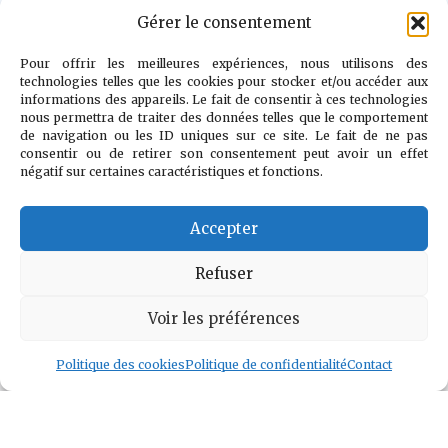
Gérer le consentement
"Il n’y a pas
d’ennemi. Le
Pour offrir les meilleures expériences, nous utilisons des
technologies telles que les cookies pour stocker et/ou accéder aux
véritable combat
informations des appareils. Le fait de consentir à ces technologies
nous permettra de traiter des données telles que le comportement
est contre le
de navigation ou les ID uniques sur ce site. Le fait de ne pas
doute, la peur et
consentir ou de retirer son consentement peut avoir un effet
négatif sur certaines caractéristiques et fonctions.
le désespoir."
Accepter
Voir l auteur
»
Refuser
Voir les préférences
Politique des cookies
Politique de confidentialité
Contact