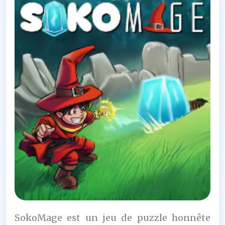
5
SokoMage est un jeu de puzzle honnête