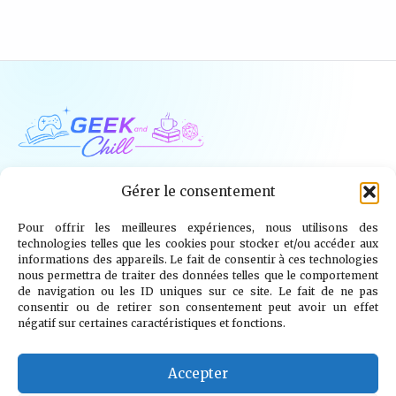
Geek and Chill
Gérer le consentement
Pour offrir les meilleures expériences, nous utilisons des
Jeux Vidéo
Tech
Tabletop
Livres
technologies telles que les cookies pour stocker et/ou accéder aux
informations des appareils. Le fait de consentir à ces technologies
Mangas / BD
TV
Goodies
Kids
nous permettra de traiter des données telles que le comportement
de navigation ou les ID uniques sur ce site. Le fait de ne pas
consentir ou de retirer son consentement peut avoir un effet
Wargames
négatif sur certaines caractéristiques et fonctions.
© 2026 Geek and Chill
info@geekandchill.com
Accepter