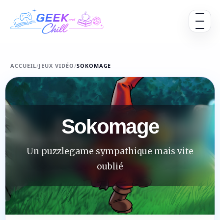
Aller au contenu
Ouvrir 
ACCUEIL
/
JEUX VIDÉO
/
SOKOMAGE
Sokomage
Un puzzlegame sympathique mais vite
oublié