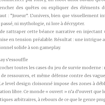
lencher des quêtes ou expliquer des éléments
ut : “Joueur”. L’univers, bien que visuellement 
passé, ni mythologie, ni lore à décrypter.
 de rattraper cette béance narrative en injectant 
s mise en tension préalable. Résultat : une intrigue
ionnel solide à son gameplay.
ay s’essouffle
ocher toutes les cases du jeu de survie moderne 
on de ressources, et même défense contre des vagu
 Le level design cloisonné impose des zones à déb
tion libre. Ce monde « ouvert » n’a d’ouvert que l
tiques arbitraires, à rebours de ce que le genre pr