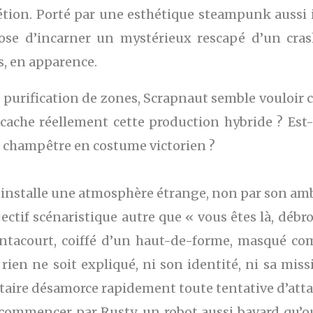
rétion. Porté par une esthétique steampunk aussi 
se d’incarner un mystérieux rescapé d’un cras
, en apparence.
t purification de zones, Scrapnaut semble vouloir c
 cache réellement cette production hybride ? Est
 champêtre en costume victorien ?
 installe une atmosphère étrange, non par son am
ctif scénaristique autre que « vous êtes là, débrou
antacourt, coiffé d’un haut-de-forme, masqué co
rien ne soit expliqué, ni son identité, ni sa miss
ntaire désamorce rapidement toute tentative d’att
commencer par Rusty, un robot aussi bavard qu’ou