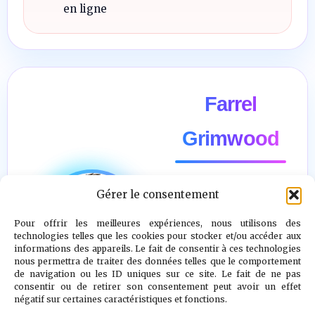
en ligne
Farrel
Grimwood
Gérer le consentement
"Il n’y a pas
d’ennemi. Le
Pour offrir les meilleures expériences, nous utilisons des
technologies telles que les cookies pour stocker et/ou accéder aux
véritable combat
informations des appareils. Le fait de consentir à ces technologies
nous permettra de traiter des données telles que le comportement
est contre le
de navigation ou les ID uniques sur ce site. Le fait de ne pas
doute, la peur et
consentir ou de retirer son consentement peut avoir un effet
négatif sur certaines caractéristiques et fonctions.
le désespoir."