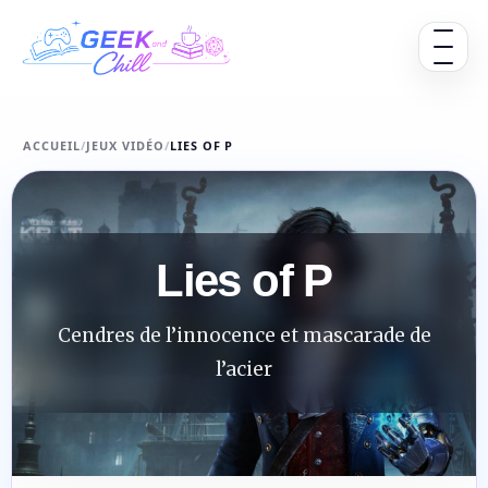
Aller au contenu
Ouvrir 
ACCUEIL
/
JEUX VIDÉO
/
LIES OF P
Lies of P
Cendres de l’innocence et mascarade de
l’acier