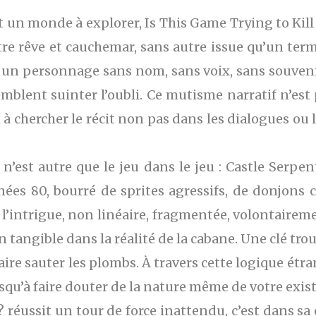
nt un monde à explorer, Is This Game Trying to Kill
tre rêve et cauchemar, sans autre issue qu’un ter
un personnage sans nom, sans voix, sans souvenir
mblent suinter l’oubli. Ce mutisme narratif n’est
 à chercher le récit non pas dans les dialogues ou
é, n’est autre que le jeu dans le jeu : Castle Serp
es 80, bourré de sprites agressifs, de donjons cy
it l’intrigue, non linéaire, fragmentée, volontaire
 tangible dans la réalité de la cabane. Une clé tro
ire sauter les plombs. À travers cette logique étra
jusqu’à faire douter de la nature même de votre exi
 réussit un tour de force inattendu, c’est dans sa c