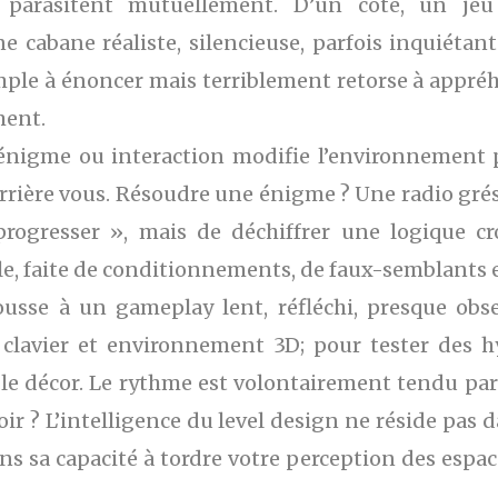
parasitent mutuellement. D’un côté, un jeu 
e cabane réaliste, silencieuse, parfois inquiétante,
mple à énoncer mais terriblement retorse à appréhe
ment.
énigme ou interaction modifie l’environnement 
derrière vous. Résoudre une énigme ? Une radio grés
rogresser », mais de déchiffrer une logique cr
le, faite de conditionnements, de faux-semblants e
ousse à un gameplay lent, réfléchi, presque ob
: clavier et environnement 3D; pour tester des 
 le décor. Le rythme est volontairement tendu par
voir ? L’intelligence du level design ne réside pas 
dans sa capacité à tordre votre perception des espa