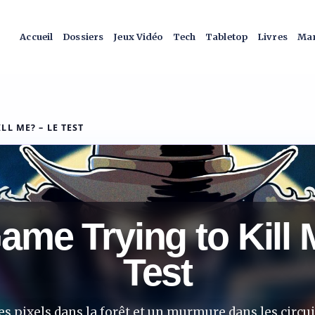
Accueil
Dossiers
Jeux Vidéo
Tech
Tabletop
Livres
Man
LL ME? – LE TEST
Game Trying to Kill
Test
es pixels dans la forêt et un murmure dans les circui