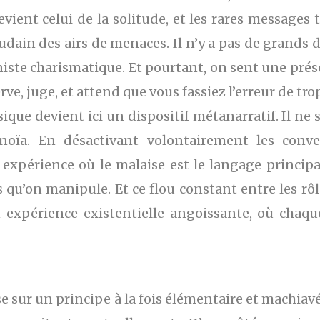
evient celui de la solitude, et les rares messages 
dain des airs de menaces. Il n’y a pas de grands di
iste charismatique. Et pourtant, on sent une pré
rve, juge, et attend que vous fassiez l’erreur de trop
ique devient ici un dispositif métanarratif. Il ne 
anoïa. En désactivant volontairement les conve
 expérience où le malaise est le langage principa
 qu’on manipule. Et ce flou constant entre les rôle
 expérience existentielle angoissante, où chaq
se sur un principe à la fois élémentaire et machia