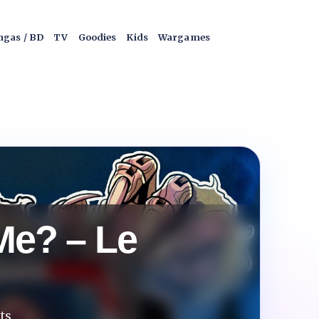
gas / BD
TV
Goodies
Kids
Wargames
 Me? – Le
ts