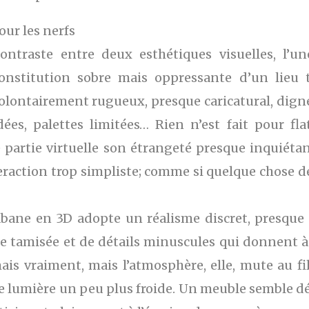
our les nerfs
ntraste entre deux esthétiques visuelles, l’u
onstitution sobre mais oppressante d’un lieu t
volontairement rugueux, presque caricatural, dign
ées, palettes limitées… Rien n’est fait pour fla
partie virtuelle son étrangeté presque inquiétant
eraction trop simpliste; comme si quelque chose 
bane en 3D adopte un réalisme discret, presque c
e tamisée et de détails minuscules qui donnent à 
mais vraiment, mais l’atmosphère, elle, mute au f
ne lumière un peu plus froide. Un meuble semble dé