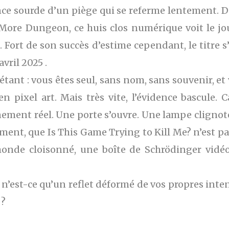
ance sourde d’un piège qui se referme lentement. D
ore Dungeon, ce huis clos numérique voit le jou
s. Fort de son succès d’estime cependant, le titre 
vril 2025 .
iétant : vous êtes seul, sans nom, sans souvenir, e
n pixel art. Mais très vite, l’évidence bascule. 
ment réel. Une porte s’ouvre. Une lampe clignot
iment, que Is This Game Trying to Kill Me? n’est pa
monde cloisonné, une boîte de Schrödinger vidéo
u n’est-ce qu’un reflet déformé de vos propres inten
 ?