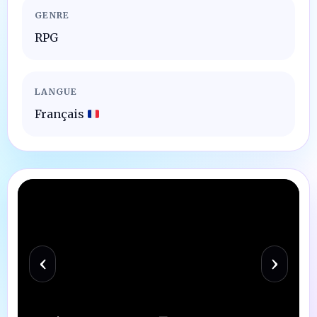
GENRE
RPG
LANGUE
Français
‹
›