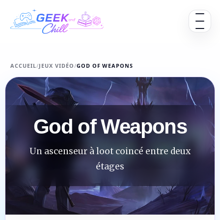
Aller au contenu
Ouvrir 
ACCUEIL
/
JEUX VIDÉO
/
GOD OF WEAPONS
God of Weapons
Un ascenseur à loot coincé entre deux
étages