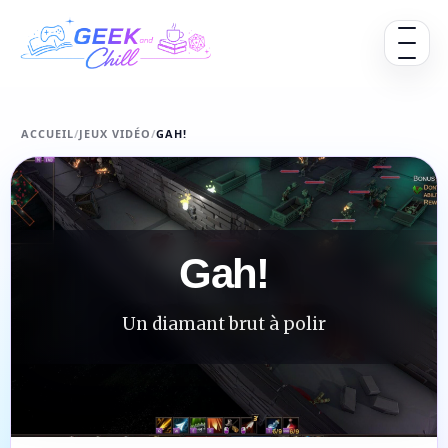
Aller au contenu
Ouvrir 
ACCUEIL
/
JEUX VIDÉO
/
GAH!
Gah!
Un diamant brut à polir