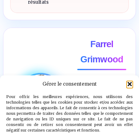
résultats
Farrel
Grimwood
Gérer le consentement
"Il n’y a pas
d’ennemi. Le
Pour offrir les meilleures expériences, nous utilisons des
technologies telles que les cookies pour stocker et/ou accéder aux
véritable combat
informations des appareils. Le fait de consentir à ces technologies
nous permettra de traiter des données telles que le comportement
est contre le
de navigation ou les ID uniques sur ce site. Le fait de ne pas
doute, la peur et
consentir ou de retirer son consentement peut avoir un effet
négatif sur certaines caractéristiques et fonctions.
le désespoir."