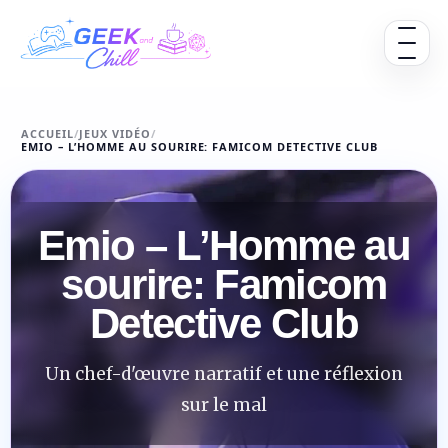
Aller au contenu
Ouvrir 
ACCUEIL
/
JEUX VIDÉO
/
EMIO – L’HOMME AU SOURIRE: FAMICOM DETECTIVE CLUB
Emio – L’Homme au
sourire: Famicom
Detective Club
Un chef-d'œuvre narratif et une réflexion
sur le mal