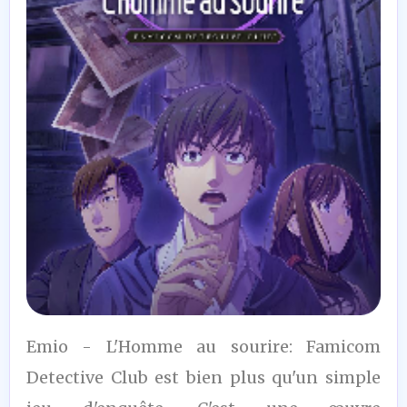
9
Emio - L'Homme au sourire: Famicom
/10
Detective Club est bien plus qu'un simple