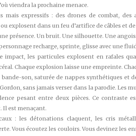
d’où viendra la prochaine menace.
s mais expressifs : des drones de combat, des 
ou explosent dans un feu d’artifice de câbles et de
 une présence. Un bruit. Une silhouette. Une angois
personnage recharge, sprinte, glisse avec une fluid
que impact, les particules explosent en rafales q
scéral. Chaque explosion laisse une empreinte. Chaq
La bande-son, saturée de nappes synthétiques et d
Gordon, sans jamais verser dans la parodie. Les m
lence pesant entre deux pièces. Ce contraste est
. Il est menaçant.
caux : les détonations claquent, les cris métal
erte. Vous écoutez les couloirs. Vous devinez les en