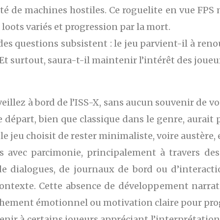
esté de machines hostiles. Ce roguelite en vue FPS 
loots variés et progression par la mort.
des questions subsistent : le jeu parvient-il à ren
t surtout, saura-t-il maintenir l’intérêt des joue
illez à bord de l’ISS-X, sans aucun souvenir de v
e départ, bien que classique dans le genre, aurait
e jeu choisit de rester minimaliste, voire austère, 
lés avec parcimonie, principalement à travers de
 de dialogues, de journaux de bord ou d’interac
 contexte. Cette absence de développement narrati
achement émotionnel ou motivation claire pour pro
ir à certains joueurs appréciant l’interprétation l