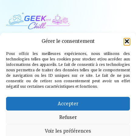
Geek and Chill
Gérer le consentement
Pour offrir les meilleures expériences, nous utilisons des
Jeux Vidéo
Tech
Tabletop
Livres
technologies telles que les cookies pour stocker et/ou accéder aux
informations des appareils. Le fait de consentir à ces technologies
Mangas / BD
TV
Goodies
Kids
nous permettra de traiter des données telles que le comportement
de navigation ou les ID uniques sur ce site. Le fait de ne pas
consentir ou de retirer son consentement peut avoir un effet
Wargames
négatif sur certaines caractéristiques et fonctions.
© 2026 Geek and Chill
info@geekandchill.com
Accepter
Refuser
Voir les préférences