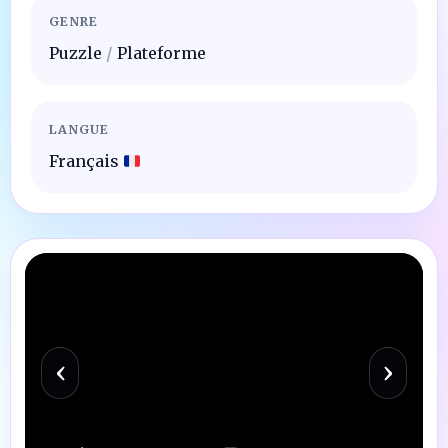
GENRE
Puzzle
/
Plateforme
LANGUE
Français
‹
›