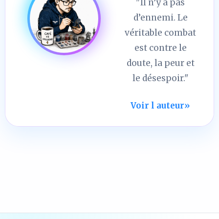
"Il n’y a pas
d’ennemi. Le
véritable combat
est contre le
doute, la peur et
le désespoir."
Voir l auteur
»