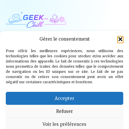
Geek and Chill
Gérer le consentement
Pour offrir les meilleures expériences, nous utilisons des
Jeux Vidéo
Tech
Tabletop
Livres
technologies telles que les cookies pour stocker et/ou accéder aux
informations des appareils. Le fait de consentir à ces technologies
Mangas / BD
TV
Goodies
Kids
nous permettra de traiter des données telles que le comportement
de navigation ou les ID uniques sur ce site. Le fait de ne pas
consentir ou de retirer son consentement peut avoir un effet
Wargames
négatif sur certaines caractéristiques et fonctions.
© 2026 Geek and Chill
info@geekandchill.com
Accepter
Refuser
Voir les préférences