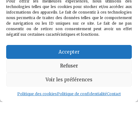
Pour offrir les meilleures expériences, nous utilisons des
technologies telles que les cookies pour stocker et/ou accéder aux
véritable combat
informations des appareils. Le fait de consentir à ces technologies
nous permettra de traiter des données telles que le comportement
est contre le
de navigation ou les ID uniques sur ce site. Le fait de ne pas
doute, la peur et
consentir ou de retirer son consentement peut avoir un effet
négatif sur certaines caractéristiques et fonctions.
le désespoir."
Accepter
Voir l auteur
»
Refuser
Voir les préférences
Politique des cookies
Politique de confidentialité
Contact