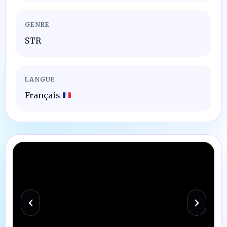
GENRE
STR
LANGUE
Français
‹
›