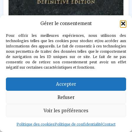
Gérer le consentement
9,5
Pour offrir les meilleures expériences, nous utilisons des
technologies telles que les cookies pour stocker et/ou accéder aux
Age of Empires II : Definitive Edition sur
informations des appareils. Le fait de consentir à ces technologies
/10
nous permettra de traiter des données telles que le comportement
Xbox Series X|S est une réussite presque
de navigation ou les ID uniques sur ce site. Le fait de ne pas
consentir ou de retirer son consentement peut avoir un effet
improbable. Le jeu garde sa profondeur, ses
négatif sur certaines caractéristiques et fonctions.
campagnes, ses civilisations, son rythme
économique, son énorme durée de vie, et
Accepter
trouve une traduction manette
Refuser
suffisamment intelligente pour que l'on
Voir les préférences
oublie souvent l'exploit technique derrière
le confort.
Politique des cookies
Politique de confidentialité
Contact