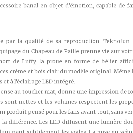
accessoire banal en objet d’émotion, capable de f
e par la qualité de sa reproduction. Teknofun 
quipage du Chapeau de Paille prenne vie sur votre
ort de Luffy, la proue en forme de bélier affich
es crème et bois clair du modèle original. Même l
 et à l’éclairage LED intégré.
dense au toucher mat, donne une impression de robu
s sont nettes et les volumes respectent les prop
’un produit pensé pour les fans avant tout, sans v
ait la différence. Les LED diffusent une lumière do
illuminant subtilement les voiles. La mise en scè