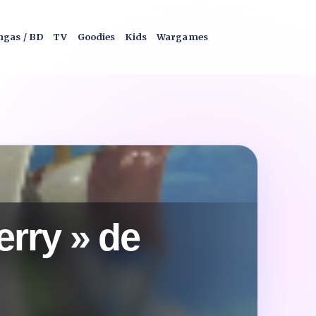
gas / BD
TV
Goodies
Kids
Wargames
rry » de