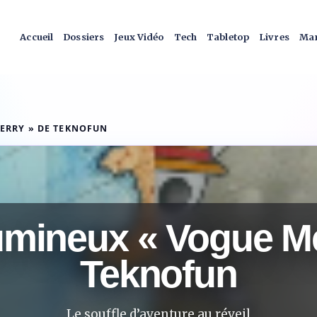
Accueil
Dossiers
Jeux Vidéo
Tech
Tabletop
Livres
Man
ERRY » DE TEKNOFUN
lumineux « Vogue Me
Teknofun
Le souffle d’aventure au réveil