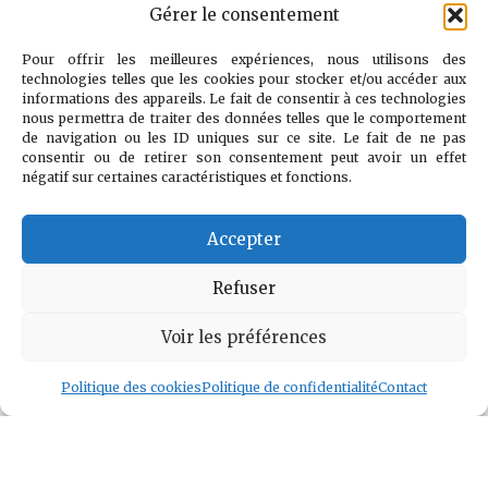
Gérer le consentement
"Il n’y a pas
d’ennemi. Le
Pour offrir les meilleures expériences, nous utilisons des
technologies telles que les cookies pour stocker et/ou accéder aux
véritable combat
informations des appareils. Le fait de consentir à ces technologies
nous permettra de traiter des données telles que le comportement
est contre le
de navigation ou les ID uniques sur ce site. Le fait de ne pas
doute, la peur et
consentir ou de retirer son consentement peut avoir un effet
négatif sur certaines caractéristiques et fonctions.
le désespoir."
Accepter
Voir l auteur
»
Refuser
Voir les préférences
Politique des cookies
Politique de confidentialité
Contact