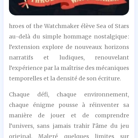
8,5
hroes of the Watchmaker élève Sea of Stars
/10
au-delà du simple hommage nostalgique :
l’extension explore de nouveaux horizons
narratifs et ludiques, renouvelant
l’expérience par la maîtrise des mécaniques
temporelles et la densité de son écriture.
Chaque défi, chaque environnement,
chaque énigme pousse à réinventer sa
manière de jouer et de comprendre
l’univers, sans jamais trahir l’âme du jeu
original. Malgré quelques limites sur