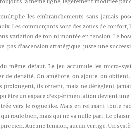
e toujours la même ligne, légèrement modifiée par
 multiplie les embranchements sans jamais pose
oix. Les commerçants sont des zones de confort, l
sans variation de ton ni montée en tension. Le bos
tive, pas d’ascension stratégique, juste une succes
e du même défaut. Le jeu accumule les micro-syst
r de densité. On améliore, on ajoute, on obtient
s prolongent, ils ornent, mais ne dérèglent jamais 
it pu être un espace d’expérimentation devient une
ntrée vers le roguelike. Mais en refusant toute rad
ui roule bien, mais qui ne va nulle part. Le plaisir e
pire rien. Aucune tension, aucun vertige. Un systè