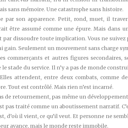
ais sans mémoire. Une catastrophe sans histoire.
ue par son apparence. Petit, rond, muet, il travers
rrait être assumé comme une épure. Mais dans un 
nit par dissoudre toute implication. Vous ne suive
rte, ni gain. Seulement un mouvement sans charge sy
les commerçants et autres figures secondaires, so
le stade du service. Il n’y a pas de monde construit
 Elles attendent, entre deux combats, comme des 
re. Tout est contrôlé. Mais rien n’est incarné.
pas de retournement, pas même un développement 
est pas traité comme un aboutissement narratif. C’
st, d’où il vient, ce qu’il veut. Et personne ne sembl
oueur avance, mais le monde reste immobile.