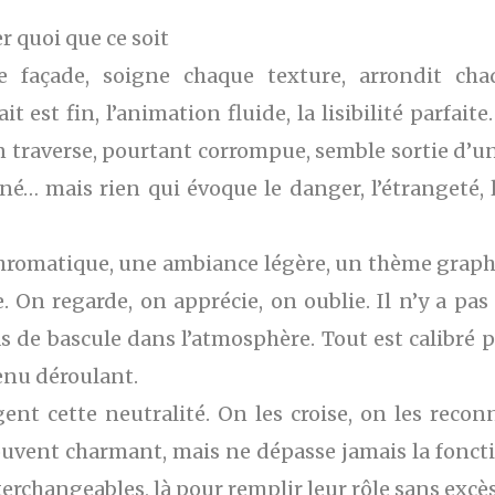
 quoi que ce soit
e façade, soigne chaque texture, arrondit cha
t est fin, l’animation fluide, la lisibilité parfait
n traverse, pourtant corrompue, semble sortie d’un 
gêné… mais rien qui évoque le danger, l’étrangeté,
romatique, une ambiance légère, un thème graphi
e. On regarde, on apprécie, on oublie. Il n’y a 
 de bascule dans l’atmosphère. Tout est calibré po
nu déroulant.
nt cette neutralité. On les croise, on les reconn
ouvent charmant, mais ne dépasse jamais la fonctio
terchangeables, là pour remplir leur rôle sans excès