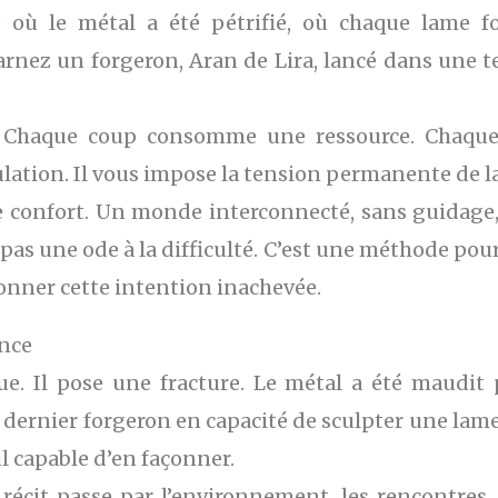
où le métal a été pétrifié, où chaque lame fo
rnez un forgeron, Aran de Lira, lancé dans une te
 Chaque coup consomme une ressource. Chaque 
ulation. Il vous impose la tension permanente de la
de confort. Un monde interconnecté, sans guidage,
s une ode à la difficulté. C’est une méthode pour f
onner cette intention inachevée.
ence
que. Il pose une fracture. Le métal a été maudit 
 dernier forgeron en capacité de sculpter une lame
l capable d’en façonner.
écit passe par l’environnement, les rencontres, 