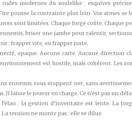
codes modernes du soulslike : esquives précises
Fire pousse la contrainte plus loin. Vos armes se b
urces sont limitées. Chaque forge coûte. Chaque per
ennemis, briser une jambe pour ralentir, section
sir : frapper vite, ou frapper juste.
onnecté, opaque. Aucune carte. Aucune direction cl
L’environnement est hostile, mais cohérent. Les zo
rtains ennemis vous stoppent net, sans avertisse
s. Il laisse le joueur en charge. Ce n’est pas un défa
l’élan : la gestion d’inventaire est lente. La f
La tension ne monte pas : elle se dilue.