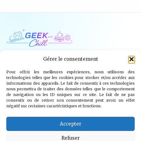
Geek and Chill
Gérer le consentement
Pour offrir les meilleures expériences, nous utilisons des
Jeux Vidéo
Tech
Tabletop
Livres
technologies telles que les cookies pour stocker et/ou accéder aux
informations des appareils. Le fait de consentir à ces technologies
Mangas / BD
TV
Goodies
Kids
nous permettra de traiter des données telles que le comportement
de navigation ou les ID uniques sur ce site. Le fait de ne pas
consentir ou de retirer son consentement peut avoir un effet
Wargames
négatif sur certaines caractéristiques et fonctions.
© 2026 Geek and Chill
info@geekandchill.com
Accepter
Refuser