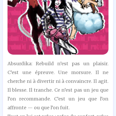
6,5
Absurdika: Rebuild n’est pas un plaisir.
/10
C’est une épreuve. Une morsure. Il ne
cherche ni à divertir ni à convaincre. Il agit.
Il blesse. Il tranche. Ce n’est pas un jeu que
l’on recommande. C’est un jeu que l’on
affronte — ou que l’on fuit.